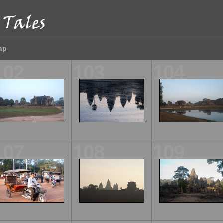
ap
102
103
104
107
108
109