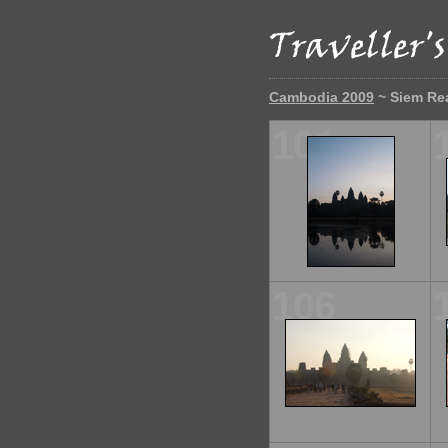
Cambodia 2009
~ Siem Re
101
106