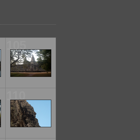
105
110