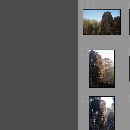
111
116
121