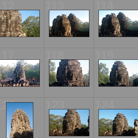
112
113
114
117
118
119
122
123
124